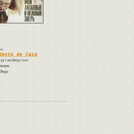
ños
dente de Caza
yy i nezhnyy zver
teanu
Doga