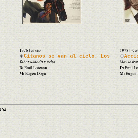
1976
|
1978
|
40 años
42 a
Gitanos se van al cielo, Los
Acci
Tabor ukhodit v nebo
Moy laskov
D:
D:
Emil Loteanu
Emil Lo
M:
M:
Eugen Doga
Eugen 
ADA