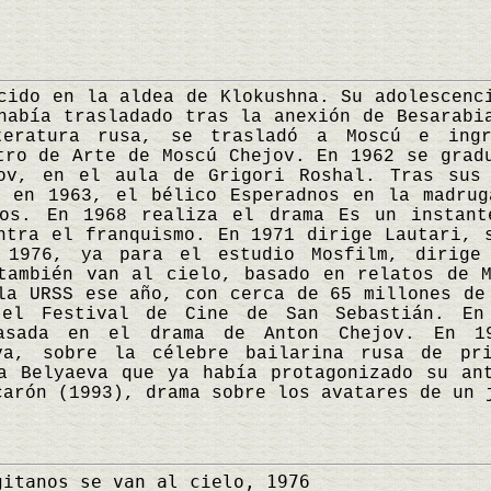
o en la aldea de Klokushna. Su adolescenci
había trasladado tras la anexión de Besarabi
teratura rusa, se trasladó a Moscú e ing
tro de Arte de Moscú Chejov. En 1962 se grad
mov, en el aula de Grigori Roshal. Tras sus 
o en 1963, el bélico Esperadnos en la madrug
jos. En 1968 realiza el drama Es un instant
ntra el franquismo. En 1971 dirige Lautari, 
n 1976, ya para el estudio Mosfilm, dirige
también van al cielo, basado en relatos de 
la URSS ese año, con cerca de 65 millones de
el Festival de Cine de San Sebastián. En
asada en el drama de Anton Chejov. En 1
va, sobre la célebre bailarina rusa de pr
a Belyaeva que ya había protagonizado su an
carón (1993), drama sobre los avatares de un
itanos se van al cielo, 1976