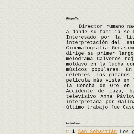
Biografía:
Director rumano nacid
a donde su familia se 
Interesado por la li
interpretación del Tea
Cinematografía Gerasi
dirige su primer larg
melodrama Calveros ro
moldavo en la lucha co
músicos populares. E
célebres, Los gitanos 
película más vista en 
la Concha de Oro en 
Accidente de caza, b
televisivo Anna Pávlo
interpretada por Galin
último trabajo fue Cas
Galardones:
1
San Sebastián
Los g