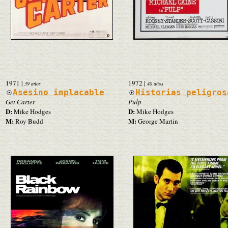
1971
|
1972
|
39 años
40 años
Asesino implacable
Historias peligros
Get Carter
Pulp
D:
D:
Mike Hodges
Mike Hodges
M:
M:
Roy Budd
George Martin