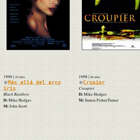
1990
|
1998
|
58 años
66 años
Más allá del arco
Crupier
iris
Croupier
D:
Black Rainbow
Mike Hodges
D:
M:
Mike Hodges
Simon Fisher-Turner
M:
John Scott