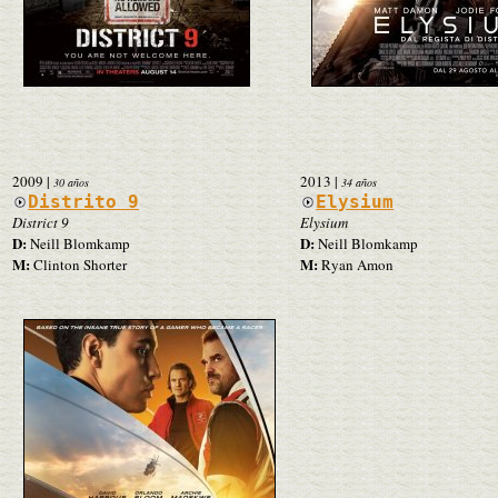
2009
|
2013
|
30 años
34 años
Distrito 9
Elysium
District 9
Elysium
D:
D:
Neill Blomkamp
Neill Blomkamp
M:
M:
Clinton Shorter
Ryan Amon