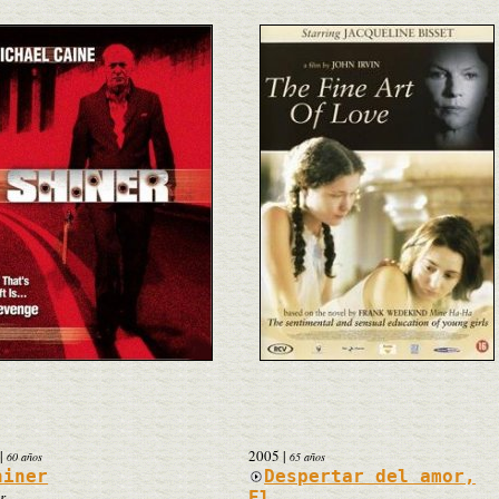
|
2005
|
60 años
65 años
hiner
Despertar del amor,
r
El