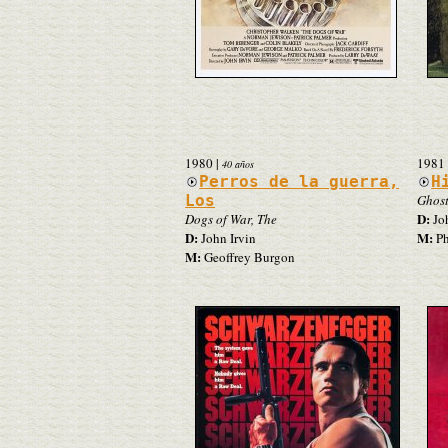
1980
|
1981
40 años
Perros de la guerra,
H
Los
Ghost
D:
Dogs of War, The
Joh
D:
M:
John Irvin
Ph
M:
Geoffrey Burgon