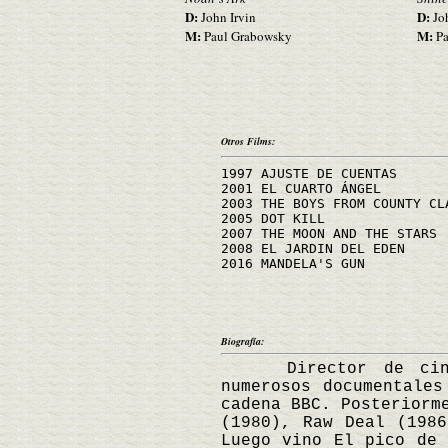
D:
D:
John Irvin
Joh
M:
M:
Paul Grabowsky
Pa
Otros Films:
1997 AJUSTE DE CUENTAS
2001 EL CUARTO ÁNGEL
2003 THE BOYS FROM COUNTY CL
2005 DOT KILL
2007 THE MOON AND THE STARS
2008 EL JARDIN DEL EDEN
2016 MANDELA'S GUN
Biografía:
Director de cine br
numerosos documentale
cadena BBC. Posteriorm
(1980), Raw Deal (198
Luego vino El pico de 