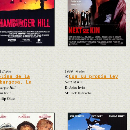
|
1989
|
47 años
49 años
olina de la
Con su propia ley
burgesa, La
Next of Kin
D:
rger Hill
John Irvin
M:
n Irvin
Jack Nitzsche
ilip Glass