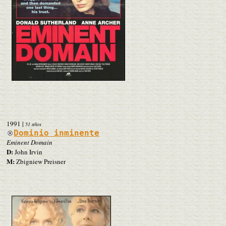
1991
|
51 años
Dominio inminente
Eminent Domain
D:
John Irvin
M:
Zbigniew Preisner