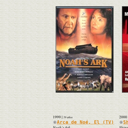
1999
|
2000
59 años
Arca de Noé, El (TV)
S
Noah´s Ark
Shine