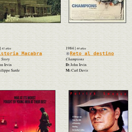
|
1984
|
41 años
44 años
istoria Macabra
Reto al destino
 Story
Champions
D:
n Irvin
John Irvin
M:
ilippe Sarde
Carl Davis