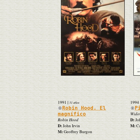
1991
|
1994
51 años
Robin Hood. El
P
magnífico
Wido
D:
Robin Hood
Joh
D:
M:
John Irvin
Ca
M:
Geoffrey Burgon