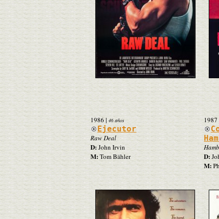
1986
|
1987
46 años
Ejecutor
C
Raw Deal
Ham
D:
John Irvin
Hambu
M:
D:
Tom Bähler
Joh
M:
Ph