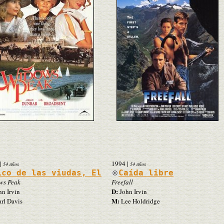
|
1994
|
54 años
54 años
ico de las viudas, El
Caída libre
ws Peak
Freefall
D:
n Irvin
John Irvin
M:
rl Davis
Lee Holdridge