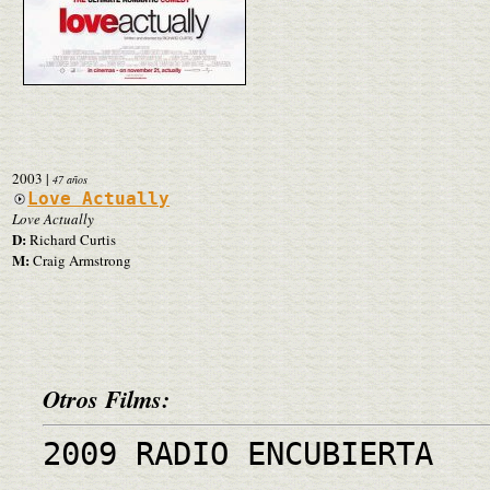
2003
|
47 años
Love Actually
Love Actually
D:
Richard Curtis
M:
Craig Armstrong
Otros Films:
2009 RADIO ENCUBIERTA