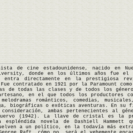
a de cine estadounidense, nacido en Nuev
iversity, donde en los últimos años fue el 
, entra directamente en la prestigiosa re
 Fue contratado en 1921 por la Paramount como
as de todas las clases y de todos los géner
artesano, en el que todos los productores co
melodramas románticos, comedias, musicale
ga, biográficas o exóticas aventuras. En su f
 consideración, ambas pertenecientes al gén
uervo (1942). La llave de cristal es la p
a espléndida novela de Dashiell Hammett q
uelven a un político, en la todavía más extr
George Raft, cómo no, será el vehemente enca