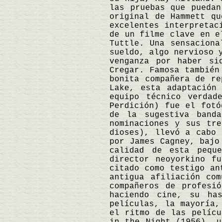
las pruebas que puedan
original de Hammett qu
excelentes interpretac
de un filme clave en e
Tuttle. Una sensaciona
sueldo, algo nervioso 
venganza por haber si
Cregar. Famosa también
bonita compañera de re
Lake, esta adaptación
equipo técnico verdad
Perdición) fue el fotó
de la sugestiva band
nominaciones y sus tr
dioses), llevó a cabo 
por James Cagney, bajo
calidad de esta pequ
director neoyorkino f
citado como testigo an
antigua afiliación co
compañeros de profesi
haciendo cine, su ha
películas, la mayoría,
el ritmo de las pelícu
in the Night (1956), u