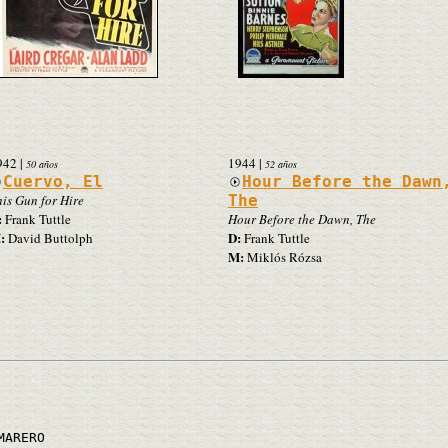
942
|
1944
|
50 años
52 años
Cuervo, El
Hour Before the Dawn
his Gun for Hire
The
:
Frank Tuttle
Hour Before the Dawn, The
:
D:
David Buttolph
Frank Tuttle
M:
Miklós Rózsa
MARERO