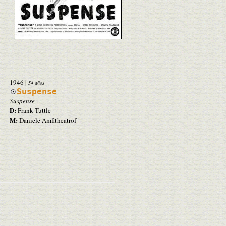
1946
|
54 años
,
Suspense
Suspense
D:
Frank Tuttle
M:
Daniele Amfitheatrof