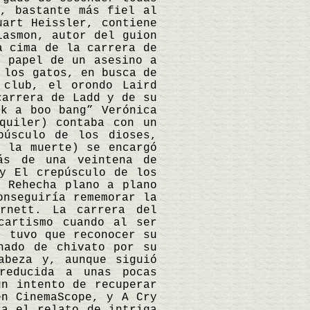
e, bastante más fiel al
uart Heissler, contiene
lasmon, autor del guion
a cima de la carrera de
l papel de un asesino a
 los gatos, en busca de
 club, el orondo Laird
carrera de Ladd y de su
ek a boo bang” Verónica
quiler) contaba con un
púsculo de los dioses,
a la muerte) se encargó
ás de una veintena de
y El crepúsculo de los
. Rehecha plano a plano
onseguiría rememorar la
rnett. La carrera del
cartismo cuando al ser
, tuvo que reconocer su
hado de chivato por su
abeza y, aunque siguió
reducida a unas pocas
un intento de recuperar
en CinemaScope, y A Cry
ra el relato de intriga