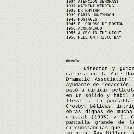
1934 ATENCION SEÑORAS!
1937 WAIKIKI WEDDING
1938 DR.RHYTHM
1939 PARIS HONEYMOON
1943 HOSTAGES
1945 EL COLOSO DE BOSTON
1950 ACORRALADO
1956 A CRY IN THE NIGHT
1956 HELL ON FRISCO BAY
Biografía:
Director y guionist
carrera en la Yale Un
Dramatic Association’
ayudante de redacción.
pasó a dirigir películ
en un sólido y hábil 
llevar a la pantalla 
Crosby, bélicas, intri
obras dignas de mucha
cristal (1935) y El C
pantalla grande de l
circunstancias que env
su hija, Ray Milland. 