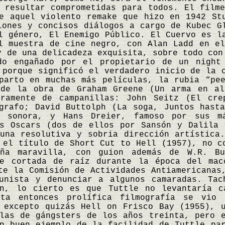
 resultar comprometidas para todos. El film
e aquel violento remake que hizo en 1942 St
iones y concisos diálogos a cargo de Kubec G
l género, El Enemigo Público. El Cuervo es l
l muestra de cine negro, con Alan Ladd en e
y de una delicadeza exquisita, sobre todo con
do engañado por el propietario de un night
 porque significó el verdadero inicio de la 
parto en muchas más películas, la rubia “pe
 de la obra de Graham Greene (Un arma en al
eramente de campanillas: John Seitz (El cre
grafo; David Buttolph (La soga, Juntos hast
a sonora, y Hans Dreier, famoso por sus m
es Oscars (dos de ellos por Sansón y Dalila 
una resolutiva y sobria dirección artística
 el título de Short Cut to Hell (1957), no c
eña maravilla, con guion además de W.R. Bu
ue cortada de raíz durante la época del mac
te la Comisión de Actividades Antiamericanas
munista y denunciar a algunos camaradas. Tac
ón, lo cierto es que Tuttle no levantaría c
sta entonces prolífica filmografía se vio 
 excepto quizás Hell on Frisco Bay (1955), 
las de gángsters de los años treinta, pero 
n buen ejemplo de la facilidad de Tuttle pa