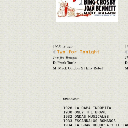
1935
|
1
43 años
Two for Tonight
Two for Tonight
T
D:
D
Frank Tuttle
M:
M
Mack Gordon & Harry Rebel
Otros Films:
1926 LA DAMA INDOMITA
1930 ONLY THE BRAVE
1932 ONDAS MUSICALES
1933 ESCANDALOS ROMANOS
1934 LA GRAN DUQUESA Y EL CA