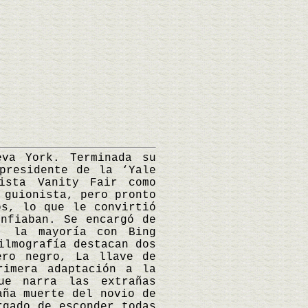
a York. Terminada su
presidente de la ‘Yale
vista Vanity Fair como
 guionista, pero pronto
os, lo que le convirtió
nfiaban. Se encargó de
s, la mayoría con Bing
ilmografía destacan dos
ero negro, La llave de
rimera adaptación a la
ue narra las extrañas
aña muerte del novio de
rgado de esconder todas