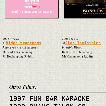
2003
|
2006
|
41 años
44 años
Vidas truncadas
Olas Invisibles
Ruang rak noi nid mahasan
Invisible Waves
D:
D:
Pen-Ek Ratanaruang
Pen-Ek Ratanaruang
M:
M:
Hualampong Riddim
Hualampong Riddim
Otros Films:
1997 FUN BAR KARAOKE