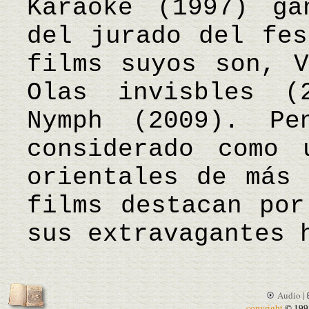
Karaoke (1997) ga
del jurado del fes
films suyos son, V
Olas invisbles (
Nymph (2009). Pe
considerado como 
orientales de más 
films destacan por
sus extravagantes
Audio |
copyright
© 199