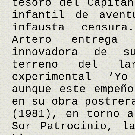
tesoro del Capitán
infantil de avent
infausta censur
Artero entrega
innovadora de s
terreno del la
experimental ‘Y
aunque este empeño
en su obra postrer
(1981), en torno a
Sor Patrocinio, l