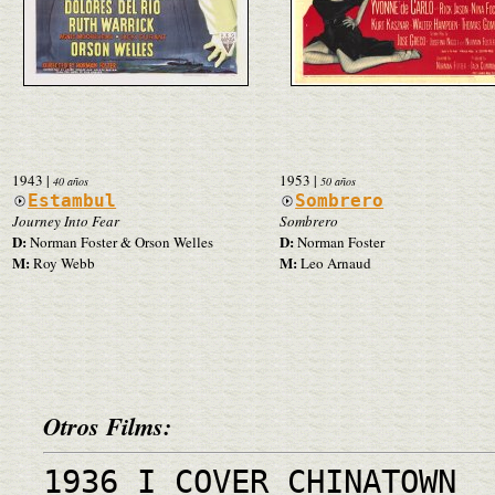
1943
|
1953
|
40 años
50 años
Estambul
Sombrero
Journey Into Fear
Sombrero
D:
D:
Norman Foster & Orson Welles
Norman Foster
M:
M:
Roy Webb
Leo Arnaud
Otros Films:
1936 I COVER CHINATOWN