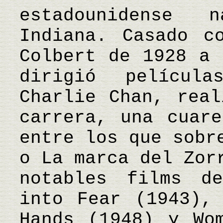
estadounidense 
Indiana. Casado c
Colbert de 1928 a 
dirigió película
Charlie Chan, real
carrera, una cuare
entre los que sobr
o La marca del Zor
notables films d
into Fear (1943),
Hands (1948) y Wo