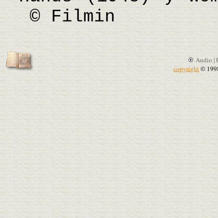
© Filmin
Audio |
copyright
© 199