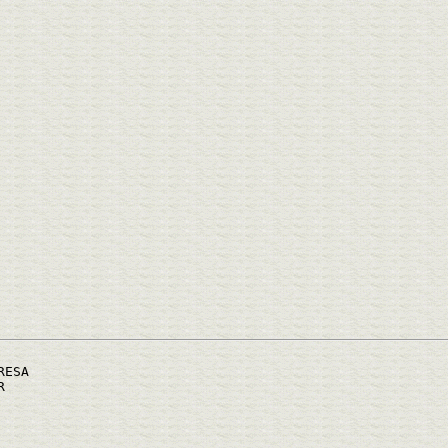
RESA
R