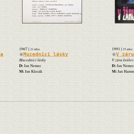
1967
|
1991
|
31 años
55 años
La
Mucedníci lásky
V zár
Mucedníci lásky
V záru králov
D:
D:
Jan Nemec
Jan Nemec
M:
M:
Jan Klusák
Jan Hamm