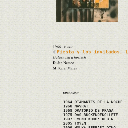
1966
|
30 años
Fiesta y los invitados, 
O slavnosti a hostech
D:
Jan Nemec
M:
Karel Mares
Otros Films:
1964 DIAMANTES DE LA NOCHE
1968 NAVRAT
1968 ORATORIO DE PRAGA
1975 DAS RUCKENDEKOLLETE
1997 JMENO KODU: RUBIN
2005 TOYEN
2009 HOLKA FERRARI DINO