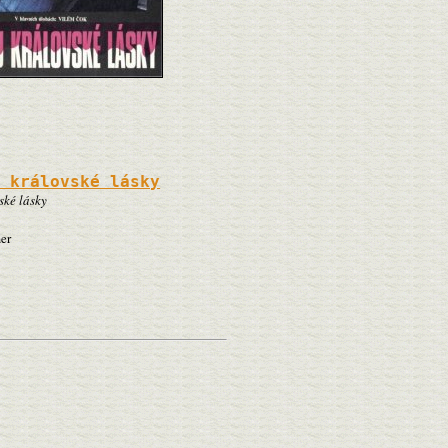
u královské lásky
ské lásky
er