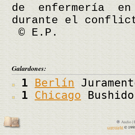
de enfermería e
durante el conflic
© E.P.
Galardones:
1
Berlín
Jurament
1
Chicago
Bushido
Audio |
copyright
© 199