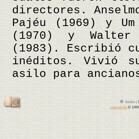
directores. Anselm
Pajéu (1969) y Um
(1970) y Walter
(1983). Escribió c
inéditos. Vivió s
asilo para ancian
Audio |
copyright
© 199