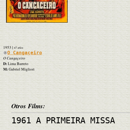
1953
|
47 años
O Cangaçeiro
O Cangaçeiro
D:
Lima Barreto
M:
Gabriel Migliori
Otros Films:
1961 A PRIMEIRA MISSA