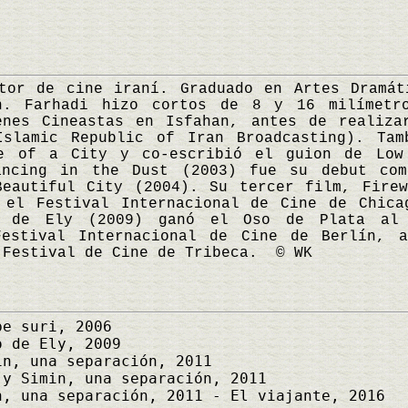
 de cine iraní. Graduado en Artes Dramáti
án. Farhadi hizo cortos de 8 y 16 milímetr
enes Cineastas en Isfahan, antes de realiza
Islamic Republic of Iran Broadcasting). Tam
e of a City y co-escribió el guion de Low
ancing in the Dust (2003) fue su debut co
Beautiful City (2004). Su tercer film, Firew
 el Festival Internacional de Cine de Chica
o de Ely (2009) ganó el Oso de Plata al
Festival Internacional de Cine de Berlín, 
 Festival de Cine de Tribeca. © WK
e suri, 2006
 de Ely, 2009
n, una separación, 2011
y Simin, una separación, 2011
, una separación, 2011 - El viajante, 2016