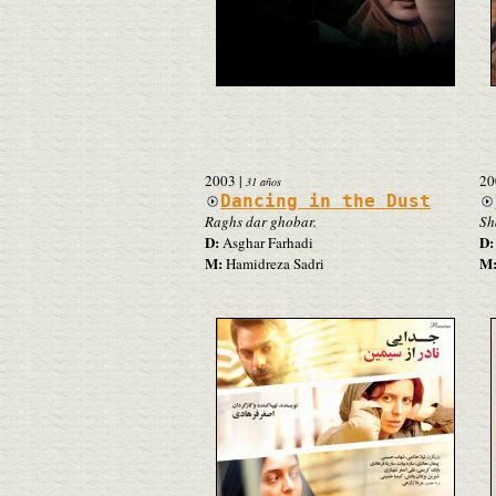
2003
|
20
31 años
Dancing in the Dust
Raghs dar ghobar.
Sh
D:
D:
Asghar Farhadi
M:
M
Hamidreza Sadri