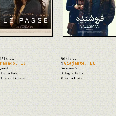
13
|
2016
|
41 años
44 años
Pasado, El
Viajante, El
 passé
Forushande
D:
Asghar Farhadi
Asghar Farhadi
:
M:
Evgueni Galperine
Sattar Oraki