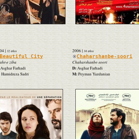
04
|
2006
|
32 años
34 años
Beautiful City
Chaharshanbe-soori
ahr-e ziba
Chaharshanbe-soori
D:
Asghar Farhadi
Asghar Farhadi
:
M:
Hamidreza Sadri
Peyman Yazdanian