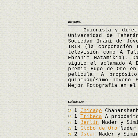
Biografía:
Guionista y director
Universidad de Teher
Sociedad Iraní de Jóv
IRIB (la corporación 
televisión como A Tal
Ebrahim Hatamikia). D
siguió el aclamado A 
premio Hugo de Oro en
película, A propósit
quincuagésimo noveno 
Mejor Fotografía en el
Galardones:
1
Chicago
Chaharshanb
1
Tribeca
A propósito
1
Berlín
Nader y Simi
1
Globo de Oro
Nader 
2
Oscar
Nader y Simin