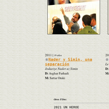
2011
|
20
39 años
Nader y Simin, una
separación
Le
D:
Jodaeiye Nader az Simin
D:
M
Asghar Farhadi
M:
Sattar Oraki
Otros Films:
2021 UN HEROE