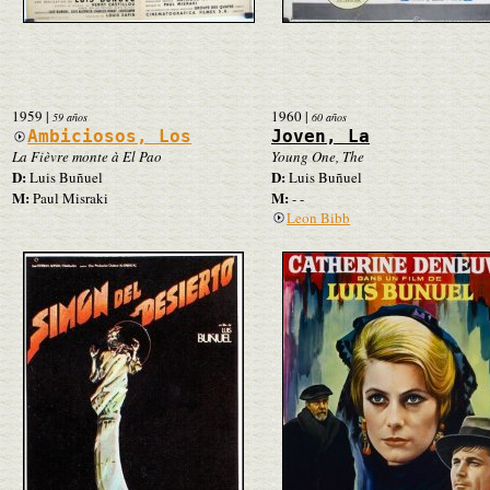
1959
|
1960
|
59 años
60 años
Ambiciosos, Los
Joven, La
La Fièvre monte à El Pao
Young One, The
D:
D:
Luis Buñuel
Luis Buñuel
M:
M:
Paul Misraki
- -
Leon Bibb