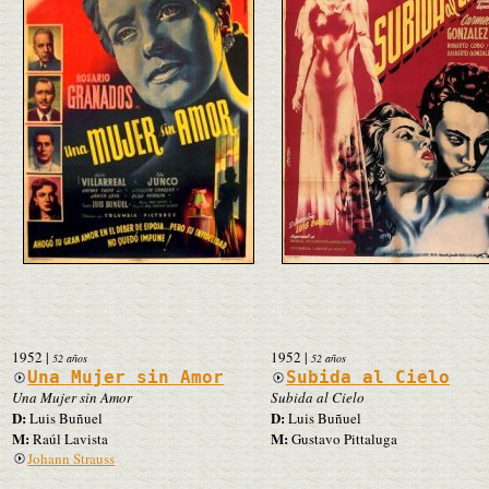
1952
|
1952
|
52 años
52 años
Una Mujer sin Amor
Subida al Cielo
Una Mujer sin Amor
Subida al Cielo
D:
D:
Luis Buñuel
Luis Buñuel
M:
M:
Raúl Lavista
Gustavo Pittaluga
Johann Strauss