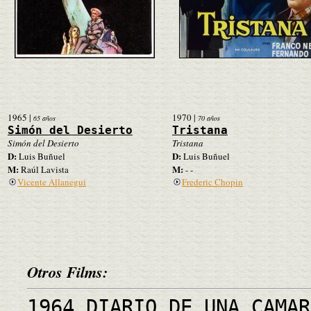
1965
|
1970
|
65 años
70 años
Simón del Desierto
Tristana
Simón del Desierto
Tristana
D:
D:
Luis Buñuel
Luis Buñuel
M:
M:
Raúl Lavista
- -
Vicente Allanegui
Frederic Chopin
Otros Films:
1964 DIARIO DE UNA CAMAR