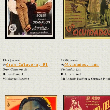
1949
|
1950
|
49 años
50 años
Gran Calavera, El
Olvidados, Los
Gran Calavera, El
Olvidados, Los
D:
D:
Luis Buñuel
Luis Buñuel
M:
M:
Manuel Esperón
Rodolfo Halffter & Gustavo Pitta