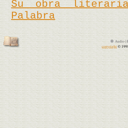
Su obra literar
Palabra
Audio |
copyright
© 199