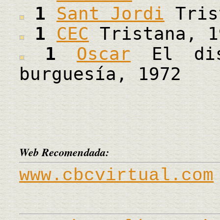
1
Sant Jordi
Tris
1
CEC
Tristana, 1
1
Oscar
El dis
burguesía, 1972
Web Recomendada:
www.cbcvirtual.com