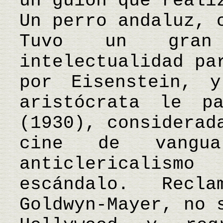
un guion que reali
Un perro andaluz, 
Tuvo un gran
intelectualidad pa
por Eisenstein, 
aristócrata le p
(1930), considerad
cine de vangu
anticlericalism
escándalo. Rec
Goldwyn-Mayer, no 