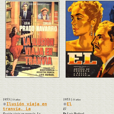
1953
|
1953
|
53 años
53 años
Ilusión viaja en
El
tranvía, La
El
D:
Ilusión viaja en tranvía, La
Luis Buñuel