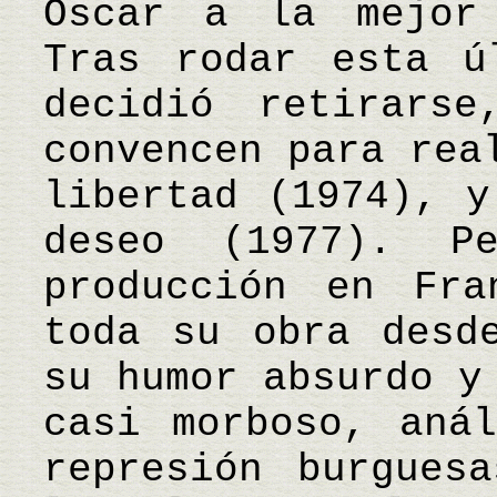
Oscar a la mejor 
Tras rodar esta ú
decidió retirars
convencen para rea
libertad (1974), y
deseo (1977). 
producción en Fra
toda su obra desd
su humor absurdo y
casi morboso, aná
represión burgues