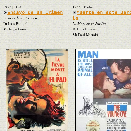
1955
|
1956
|
55 años
56 años
Ensayo de un Crimen
Muerte en este Jar
Ensayo de un Crimen
La
D:
Luis Buñuel
La Mort en ce Jardin
M:
D:
Jorge Pérez
Luis Buñuel
M:
Paul Misraki