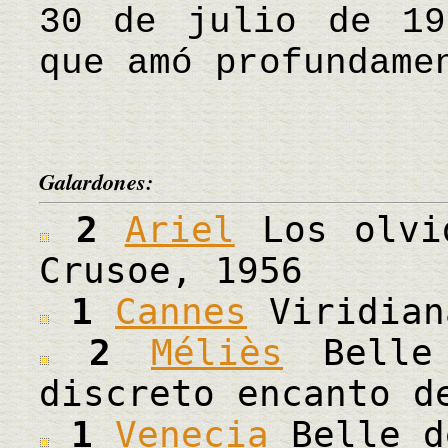
30 de julio de 19
que amó profundam
Galardones:
2
Ariel
Los olvid
Crusoe, 1956
1
Cannes
Viridian
2
Méliès
Belle 
discreto encanto d
1
Venecia
Belle d