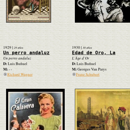
1929
|
1930
|
29 años
30 años
Un perro andaluz
Edad de Oro, La
Un perro andaluz
L´Âge d´Or
D:
D:
Luis Buñuel
Luis Buñuel
M:
M:
- -
Georges Van Parys
Richard Wagner
Franz Schubert