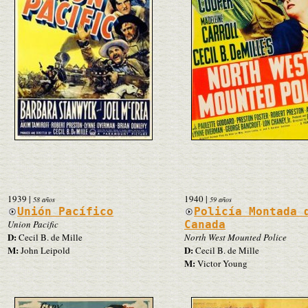
1939
|
1940
|
58 años
59 años
Unión Pacífico
Policía Montada 
Union Pacific
Canada
D:
Cecil B. de Mille
North West Mounted Police
M:
D:
John Leipold
Cecil B. de Mille
M:
Victor Young