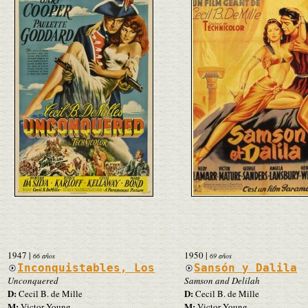
1947
|
1950
|
66 años
69 años
Inconquistables, Los
Sansón y Dalila
Unconquered
Samson and Delilah
D:
D:
Cecil B. de Mille
Cecil B. de Mille
M:
M:
Victor Young
Victor Young