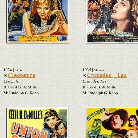
1934
|
1935
|
53 años
54 años
Cleopatra
Cruzadas, Las
Cleopatra
Crusades, The
D:
D:
Cecil B. de Mille
Cecil B. de Mille
M:
M:
Rudolph G. Kopp
Rudolph G. Kopp