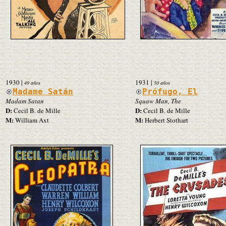
1930
|
1931
|
49 años
50 años
Madame Satán
Prófugo, El
Madam Satan
Squaw Man, The
D:
D:
Cecil B. de Mille
Cecil B. de Mille
M:
M:
William Axt
Herbert Stothart