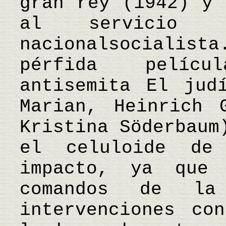
gran rey (1942) y 
al servicio 
nacionalsociali
pérfida pelícu
antisemita El jud
Marian, Heinrich 
Kristina Söderbaum
el celuloide de
impacto, ya que
comandos de l
intervenciones co