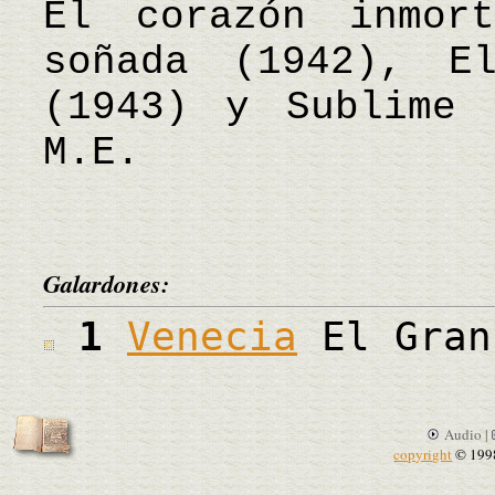
El corazón inmor
soñada (1942), E
(1943) y Sublime
M.E.
Galardones:
1
Venecia
El Gran
Audio |
copyright
© 199