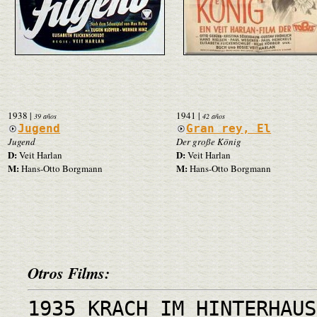
1938
|
1941
|
39 años
42 años
Jugend
Gran rey, El
Jugend
Der große König
D:
D:
Veit Harlan
Veit Harlan
M:
M:
Hans-Otto Borgmann
Hans-Otto Borgmann
Otros Films:
1935 KRACH IM HINTERHAUS