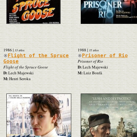
1986
|
1988
|
33 años
35 años
Flight of the Spruce
Prisoner of Rio
Goose
Prisoner of Rio
D:
Flight of the Spruce Goose
Lech Majewski
D:
M:
Lech Majewski
Luiz Bonfá
M:
Henri Seroka