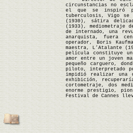
circunstancias no escl
el que se inspiró p
tuberculosis, Vigo se
(1930), sátira delic
(1933), mediometraje d
de internado, una rev
anarquista, fuera ce
operador, Boris Kaufm
maestra, L’Atalante (1
película constituye u
amor entre un joven ma
pequeño carguero, don
piloto, interpretado p
impidió realizar una 
exhibición, recuperar
cortometraje, dos med
enorme prestigio, pio
Festival de Cannes lle