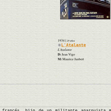
1934
|
29 años
L'Atalante
L'Atalante
D:
Jean Vigo
M:
Maurice Jaubert
ncés, hijo de un militante anarquista m