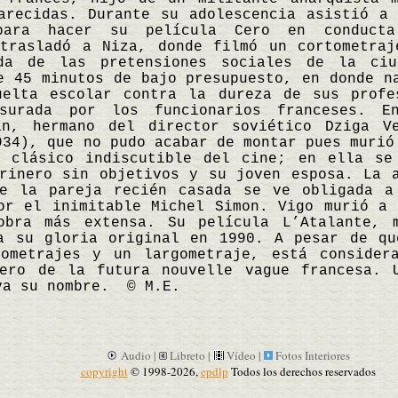
arecidas. Durante su adolescencia asistió a
ara hacer su película Cero en conducta
 trasladó a Niza, donde filmó un cortometraj
ada de las pretensiones sociales de la ciu
e 45 minutos de bajo presupuesto, en donde n
uelta escolar contra la dureza de sus profe
nsurada por los funcionarios franceses. E
an, hermano del director soviético Dziga V
934), que no pudo acabar de montar pues murió
n clásico indiscutible del cine; en ella se
rinero sin objetivos y su joven esposa. La 
de la pareja recién casada se ve obligada a
or el inimitable Michel Simon. Vigo murió a
obra más extensa. Su película L’Atalante, 
ía su gloria original en 1990. A pesar de qu
iometrajes y un largometraje, está consider
nero de la futura nouvelle vague francesa. 
va su nombre. © M.E.
Audio |
Libreto |
Vídeo |
Fotos Interiores
copyright
© 1998-2026,
epdlp
Todos los derechos reservados