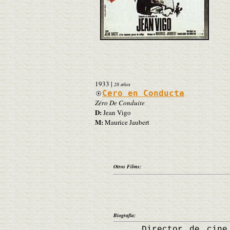
1933
|
28 años
Cero en Conducta
Zéro De Conduite
D:
Jean Vigo
M:
Maurice Jaubert
Otros Films:
Biografía:
Director de cine fra