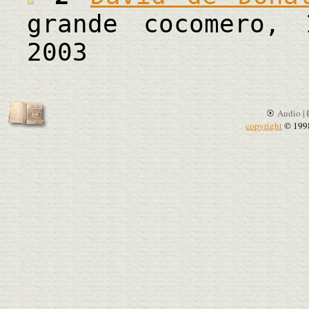
grande cocomero,
2003
Audio |
copyright
© 199