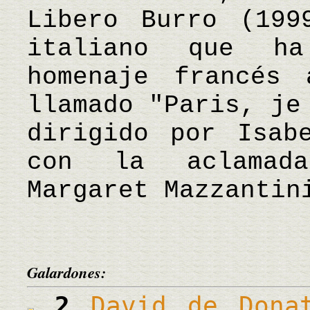
Libero Burro (199
italiano que h
homenaje francés
llamado "Paris, je
dirigido por Isab
con la aclamada
Margaret Mazzanti
Galardones:
2
David de Dona