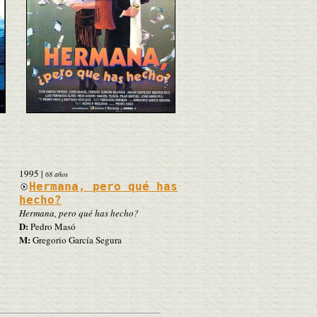
1995
|
68 años
Hermana, pero qué has
hecho?
Hermana, pero qué has hecho?
D:
Pedro Masó
M:
Gregorio García Segura