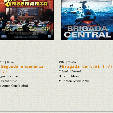
986
|
1989
|
59 años
62 años
Segunda enseñanza
Brigada Central (TV)
TV)
Brigada Central
D:
egunda enseñanza
Pedro Masó
:
M:
Pedro Masó
Antón García Abril
:
Antón García Abril