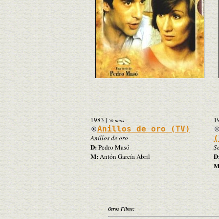
1983
|
1
56 años
Anillos de oro (TV)
Anillos de oro
(
D:
Pedro Masó
S
M:
D
Antón García Abril
M
Otros Films: