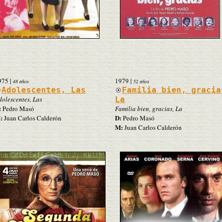
975
|
1979
|
48 años
52 años
Adolescentes, Las
Familia bien, gracia
dolescentes, Las
La
:
Pedro Masó
Familia bien, gracias, La
:
D:
Juan Carlos Calderón
Pedro Masó
M:
Juan Carlos Calderón