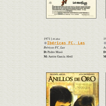
1971
|
1
44 años
Ibéricas FC, Las
Ibéricas FC, Las
A
D:
D
Pedro Masó
M:
M
Antón García Abril