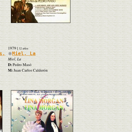
1979
|
52 años
s,
Miel, La
Miel, La
D:
Pedro Masó
M:
Juan Carlos Calderón