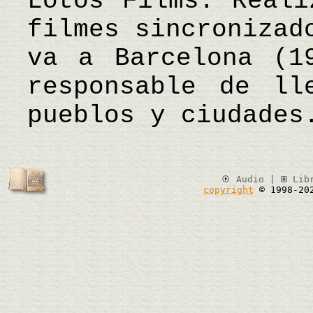
Lotos Films. Reali
filmes sincronizad
va a Barcelona (1
responsable de ll
pueblos y ciudad
Audio |
Lib
copyright
© 1998-20