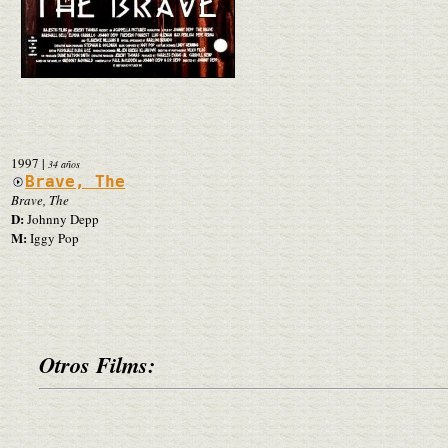
1997
|
34 años
Brave, The
Brave, The
D:
Johnny Depp
M:
Iggy Pop
Otros Films: