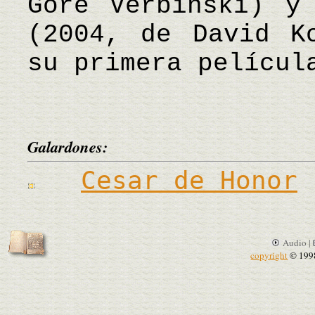
Gore Verbinski) y
(2004, de David K
su primera películ
Galardones:
Cesar de Honor
Audio |
copyright
© 199