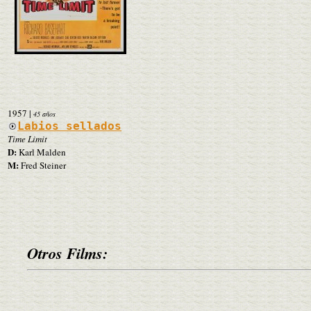
1957
|
45 años
Labios sellados
Time Limit
D:
Karl Malden
M:
Fred Steiner
Otros Films: