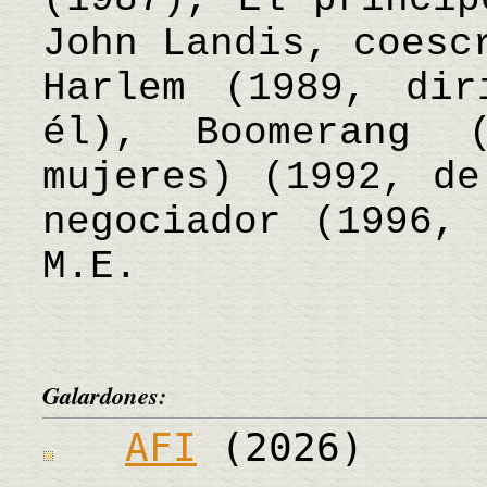
John Landis, coesc
Harlem (1989, dir
él), Boomerang 
mujeres) (1992, de
negociador (1996,
M.E.
Galardones:
AFI
(2026)