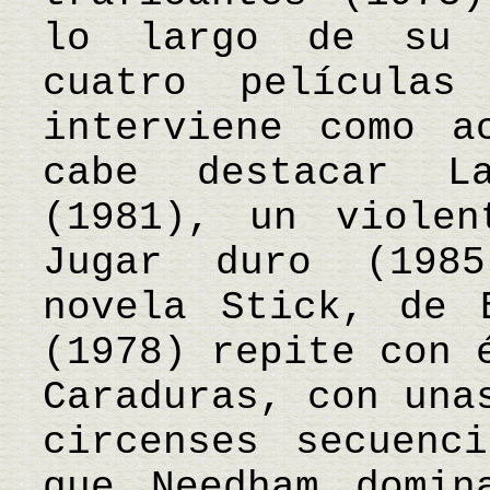
lo largo de su 
cuatro película
interviene como a
cabe destacar L
(1981), un violen
Jugar duro (198
novela Stick, de 
(1978) repite con 
Caraduras, con una
circenses secuenc
que Needham domin