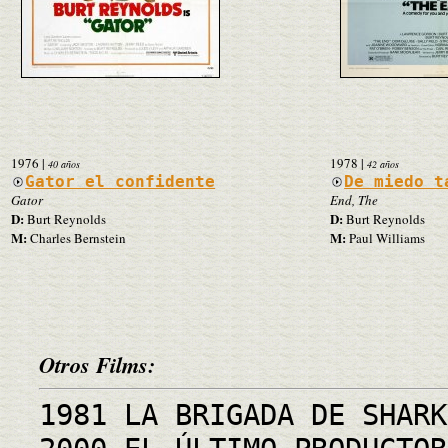
1976
|
1978
|
40 años
42 años
Gator el confidente
De miedo t
Gator
End, The
D:
D:
Burt Reynolds
Burt Reynolds
M:
M:
Charles Bernstein
Paul Williams
Otros Films:
1981 LA BRIGADA DE SHARK