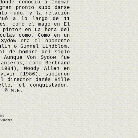
donde conoció a Ingmar
gman pronto supo darse
nto mudo, y la relación
inuó a lo largo de 11
jes, como el mago en El
 pintor en La hora del
culas como, Como en un
 Sydow era el oponente
ulin o Gunnel Lindblom.
al de hombre del siglo
. Aunque Von Sydow fue
ranjeros, como Bertrand
(1984), Woody Allen en
vivir (1986), supieron
el director danés Bille
lle, el conquistador,
. © M.E.
es
vados