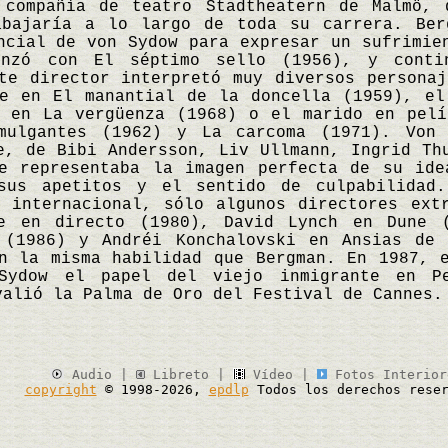
 compañía de teatro Stadtheatern de Malmö, 
abajaría a lo largo de toda su carrera. Ber
ncial de von Sydow para expresar un sufrimie
enzó con El séptimo sello (1956), y cont
te director interpretó muy diversos persona
re en El manantial de la doncella (1959), el
o en La vergüenza (1968) o el marido en pelí
mulgantes (1962) y La carcoma (1971). Von
e, de Bibi Andersson, Liv Ullmann, Ingrid Th
ue representaba la imagen perfecta de su ide
sus apetitos y el sentido de culpabilidad
 internacional, sólo algunos directores ext
e en directo (1980), David Lynch en Dune 
 (1986) y Andréi Konchalovski en Ansias de 
n la misma habilidad que Bergman. En 1987, 
Sydow el papel del viejo inmigrante en Pe
valió la Palma de Oro del Festival de Cannes
Audio |
Libreto |
Vídeo |
Fotos Interior
copyright
© 1998-2026,
epdlp
Todos los derechos reser