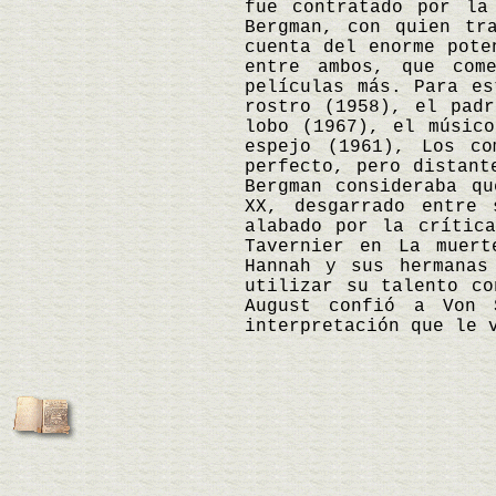
fue contratado por la
Bergman, con quien tr
cuenta del enorme pote
entre ambos, que com
películas más. Para es
rostro (1958), el pad
lobo (1967), el músic
espejo (1961), Los co
perfecto, pero distant
Bergman consideraba q
XX, desgarrado entre 
alabado por la crítica
Tavernier en La muert
Hannah y sus hermanas
utilizar su talento co
August confió a Von 
interpretación que le 