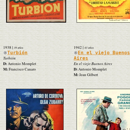
1938
|
1942
|
39 años
43 años
Turbión
En el viejo Bueno
Turbión
Aires
D:
Antonio Momplet
En el viejo Buenos Aires
M:
D:
Francisco Canaro
Antonio Momplet
M:
Jean Gilbert