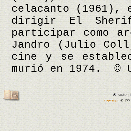
celacanto (1961), 
dirigir El Sheri
participar como ar
Jandro (Julio Coll
cine y se estable
murió en 1974. © 
Audio |
copyright
© 199