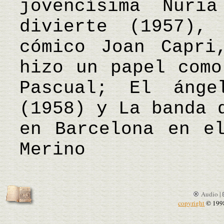
jovencísima Nuri
divierte (1957),
cómico Joan Capri
hizo un papel como
Pascual; El áng
(1958) y La banda 
en Barcelona en e
Merino
Audio |
copyright
© 199