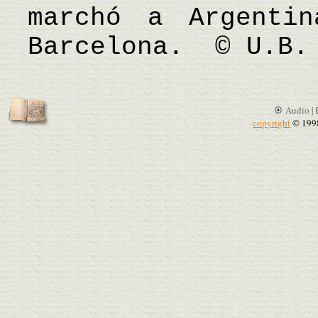
marchó a Argenti
Barcelona. © U.B.
Audio |
copyright
© 199