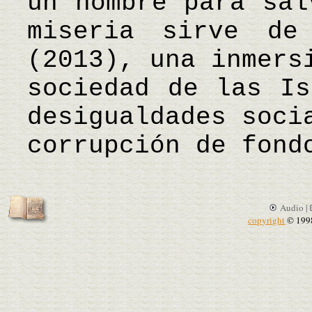
un hombre para sal
miseria sirve de
(2013), una inmers
sociedad de las Is
desigualdades soci
corrupción de fon
Audio |
copyright
© 199