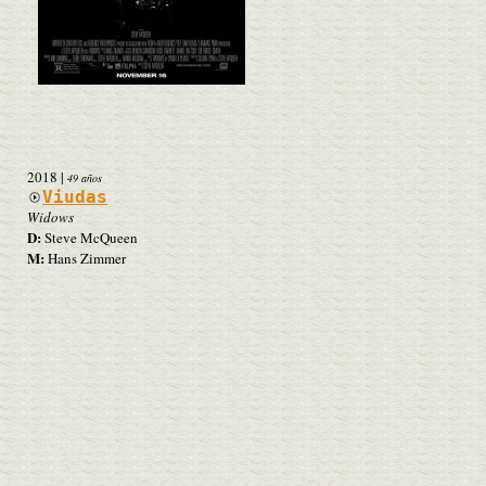
2018
|
49 años
Viudas
Widows
D:
Steve McQueen
M:
Hans Zimmer