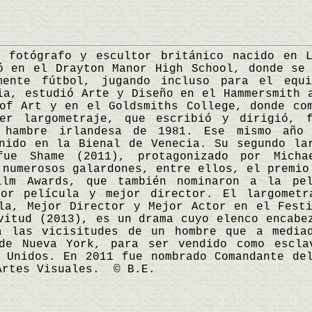
tógrafo y escultor británico nacido en Lo
ó en el Drayton Manor High School, donde se
mente fútbol, jugando incluso para el equ
ia, estudió Arte y Diseño en el Hammersmith 
of Art y en el Goldsmiths College, donde co
er largometraje, que escribió y dirigió, 
 hambre irlandesa de 1981. Ese mismo año 
nido en la Bienal de Venecia. Su segundo la
fue Shame (2011), protagonizado por Micha
 numerosos galardones, entre ellos, el premio
ilm Awards, que también nominaron a la pe
jor película y mejor director. El largometr
la, Mejor Director y Mejor Actor en el Fest
vitud (2013), es un drama cuyo elenco encabe
a las vicisitudes de un hombre que a media
de Nueva York, para ser vendido como escla
 Unidos. En 2011 fue nombrado Comandante de
Artes Visuales. © B.E.