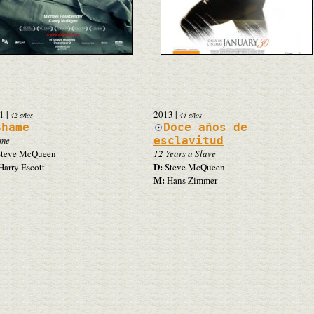
1
|
2013
|
42 años
44 años
Shame
Doce años de
me
esclavitud
teve McQueen
12 Years a Slave
D:
arry Escott
Steve McQueen
M:
Hans Zimmer