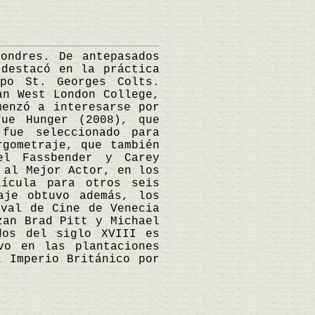
ndres. De antepasados
 destacó en la práctica
ipo St. Georges Colts.
an West London College,
menzó a interesarse por
fue Hunger (2008), que
fue seleccionado para
rgometraje, que también
el Fassbender y Carey
 al Mejor Actor, en los
lícula para otros seis
aje obtuvo además, los
ival de Cine de Venecia
zan Brad Pitt y Michael
dos del siglo XVIII es
vo en las plantaciones
l Imperio Británico por