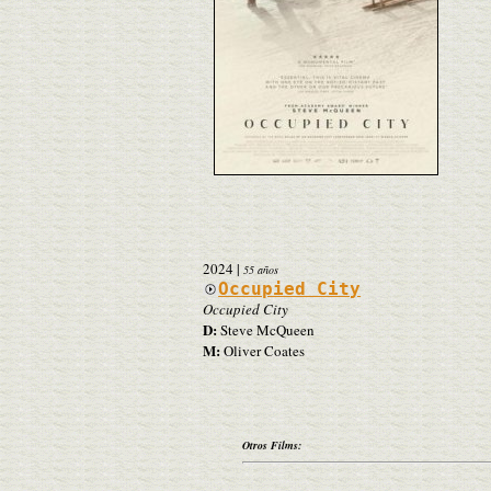
2024
|
55 años
Occupied City
Occupied City
D:
Steve McQueen
M:
Oliver Coates
Otros Films: