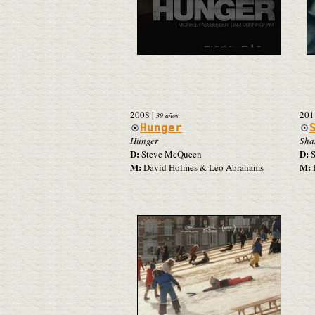
2008
|
201
39 años
Hunger
Hunger
Sha
D:
D:
Steve McQueen
S
M:
M:
David Holmes & Leo Abrahams
H