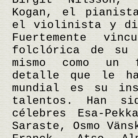
Kogan, el pianist
el violinista y di
Fuertemente vin
folclórica de su
mismo como un f
detalle que le ha
mundial es su in
talentos. Han si
célebres Esa-Pekk
Saraste, Osmo Väns