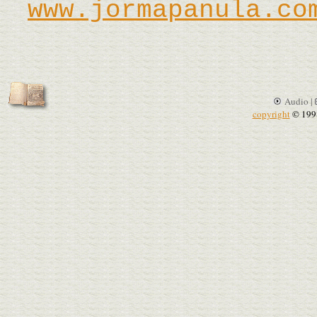
www.jormapanula.co
Audio |
copyright
© 199