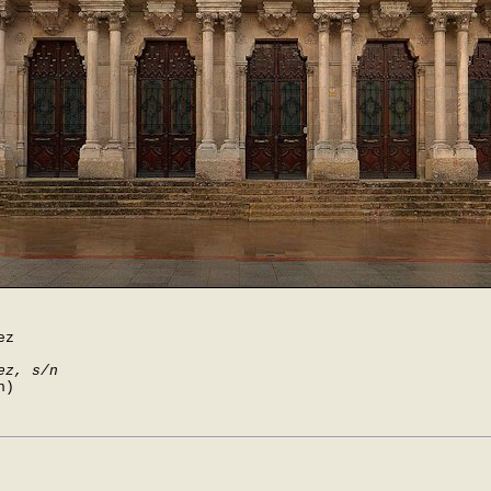
ez
ez, s/n
n)