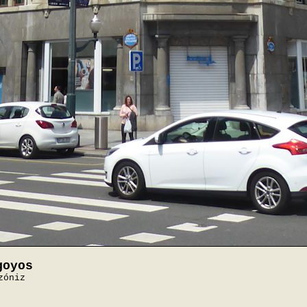
goyos
zóniz