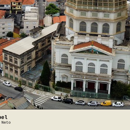
bel
 Neto