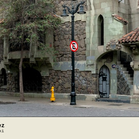
ez
ki