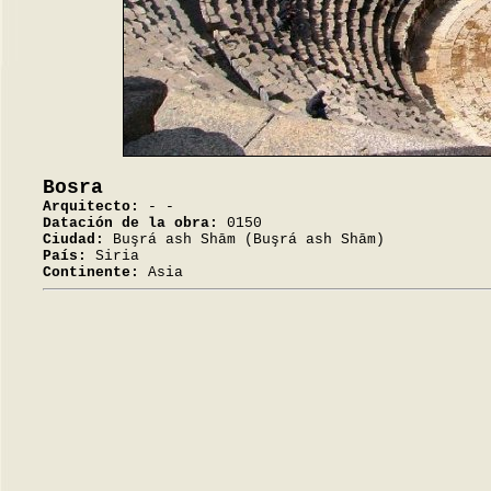
Bosra
Arquitecto:
- -
Datación de la obra:
0150
Ciudad:
Buşrá ash Shām (Buşrá ash Shām)
País:
Siria
Continente:
Asia