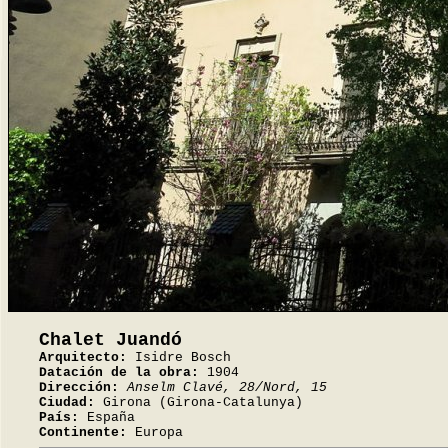
Chalet Juandó
Arquitecto:
Isidre Bosch
Datación de la obra:
1904
Dirección:
Anselm Clavé, 28/Nord, 15
Ciudad:
Girona (Girona-Catalunya)
País:
España
Continente:
Europa