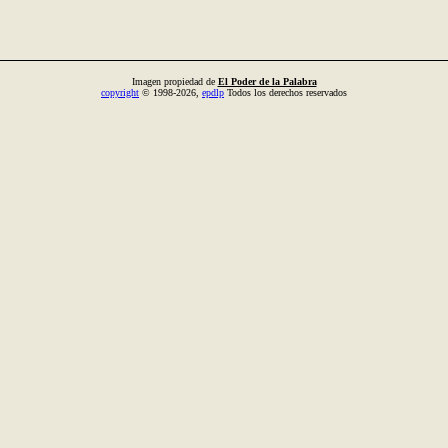
Imagen propiedad de
El Poder de la Palabra
copyright
© 1998-2026,
epdlp
Todos los derechos reservados