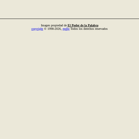
Imagen propiedad de
El Poder de la Palabra
copyright
© 1998-2026,
epdlp
Todos los derechos reservados