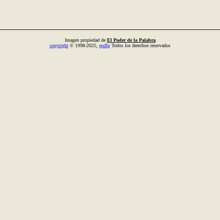
Imagen propiedad de
El Poder de la Palabra
copyright
© 1998-2025,
epdlp
Todos los derechos reservados