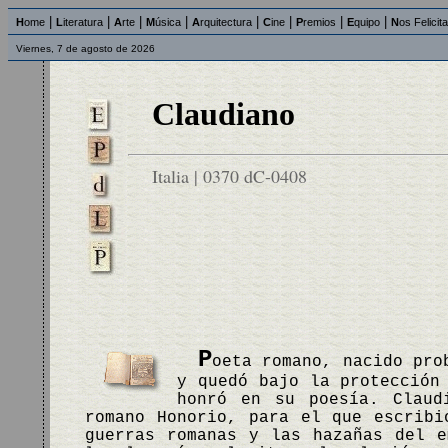
|
|
|
|
|
|
|
|
H
ome
L
iteratura
A
rte
M
úsica
A
rquitectura
C
ine
P
remios
E
quipo
N
os Felicit
Viernes, 7 de agosto de 2026
Claudiano
Italia | 0370 dC-0408
P
oeta romano, nacido pro
y quedó bajo la protección
honró en su poesía. Claud
romano Honorio, para el que escribi
guerras romanas y las hazañas del e