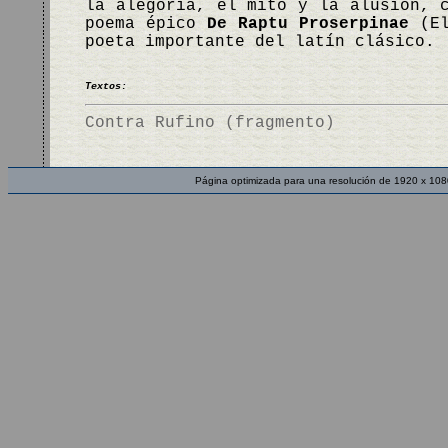
la alegoría, el mito y la alusión, 
poema épico
De Raptu Proserpinae
(El
poeta importante del latín clásico.
Textos:
Contra Rufino (fragmento)
Página optimizada para una resolución de 1920 x 108