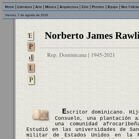
|
|
|
|
|
|
|
|
H
ome
L
iteratura
A
rte
M
úsica
A
rquitectura
C
ine
P
remios
E
quipo
N
os Felicit
Viernes, 7 de agosto de 2026
Norberto James Rawl
Rep. Dominicana | 1945-2021
E
scritor dominicano. Hij
Consuelo, una plantación a
una comunidad afrocaribe
Estudió en las universidades de Sa
militar de Estados Unidos en la 