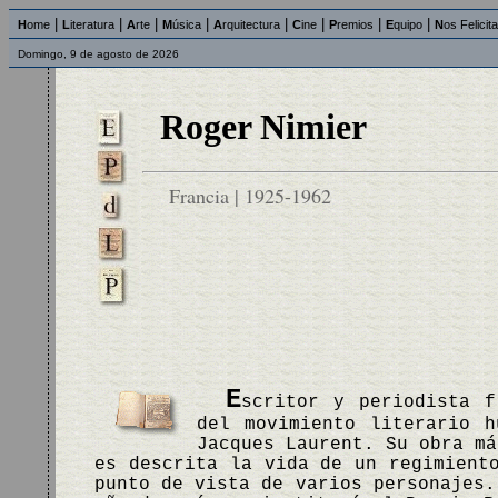
|
|
|
|
|
|
|
|
H
ome
L
iteratura
A
rte
M
úsica
A
rquitectura
C
ine
P
remios
E
quipo
N
os Felicit
Domingo, 9 de agosto de 2026
Roger Nimier
Francia | 1925-1962
E
scritor y periodista f
del movimiento literario h
Jacques Laurent. Su obra m
es descrita la vida de un regimient
punto de vista de varios personajes.