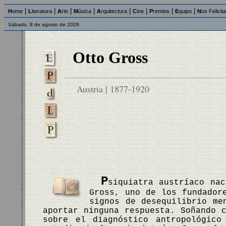
|
|
|
|
|
|
|
|
H
ome
L
iteratura
A
rte
M
úsica
A
rquitectura
C
ine
P
remios
E
quipo
N
os Felicit
Sábado, 8 de agosto de 2026
Otto Gross
Austria | 1877-1920
P
siquiatra austríaco na
Gross, uno de los fundador
signos de desequilibrio me
aportar ninguna respuesta. Soñando 
sobre el diagnóstico antropológico