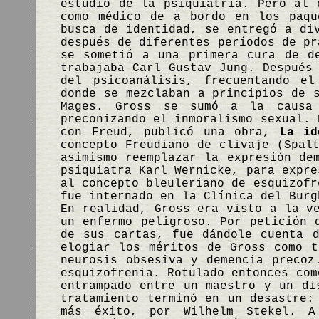
estudio de la psiquiatría. Pero al 
como médico de a bordo en los paqu
busca de identidad, se entregó a di
después de diferentes períodos de pr
se sometió a una primera cura de d
trabajaba Carl Gustav Jung. Después
del psicoanálisis, frecuentando el
donde se mezclaban a principios de 
Mages. Gross se sumó a la causa
preconizando el inmoralismo sexual. 
con Freud, publicó una obra,
La id
concepto Freudiano de clivaje (Spal
asimismo reemplazar la expresión de
psiquiatra Karl Wernicke, para expre
al concepto bleuleriano de esquizofr
fue internado en la Clínica del Burg
En realidad, Gross era visto a la v
un enfermo peligroso. Por petición 
de sus cartas, fue dándole cuenta 
elogiar los méritos de Gross como t
neurosis obsesiva y demencia precoz
esquizofrenia. Rotulado entonces com
entrampado entre un maestro y un di
tratamiento terminó en un desastre:
más éxito, por Wilhelm Stekel. A