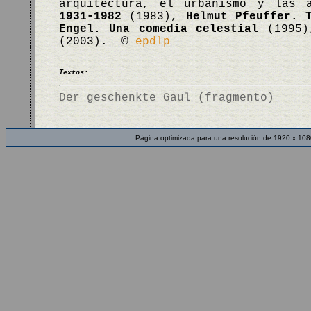
arquitectura, el urbanismo y las 
1931-1982
(1983),
Helmut Pfeuffer. 
Engel. Una comedia celestial
(1995
(2003). ©
epdlp
Textos:
Der geschenkte Gaul (fragmento)
Página optimizada para una resolución de 1920 x 108