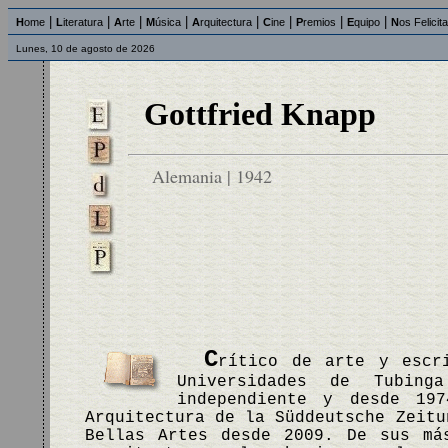
|
|
|
|
|
|
|
|
H
ome
L
iteratura
A
rte
M
úsica
A
rquitectura
C
ine
P
remios
E
quipo
N
os Felicit
Lunes, 10 de agosto de 2026
Gottfried Knapp
Alemania | 1942
C
rítico de arte y escr
Universidades de Tubin
independiente y desde 19
Arquitectura de la Süddeutsche Zeitu
Bellas Artes desde 2009. De sus má