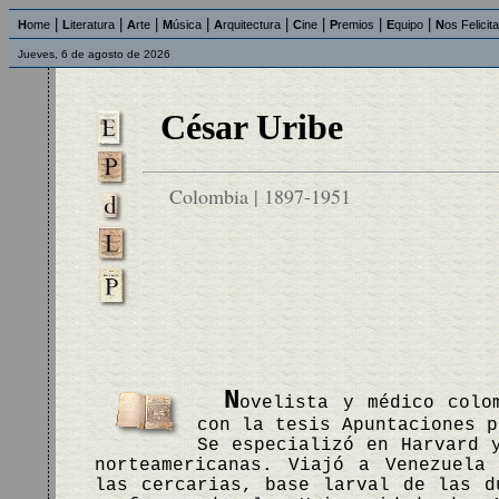
|
|
|
|
|
|
|
|
H
ome
L
iteratura
A
rte
M
úsica
A
rquitectura
C
ine
P
remios
E
quipo
N
os Felicit
Jueves, 6 de agosto de 2026
César Uribe
Colombia | 1897-1951
N
ovelista y médico colo
con la tesis Apuntaciones p
Se especializó en Harvard 
norteamericanas. Viajó a Venezuela
las cercarias, base larval de las d