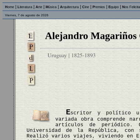
|
|
|
|
|
|
|
|
H
ome
L
iteratura
A
rte
M
úsica
A
rquitectura
C
ine
P
remios
E
quipo
N
os Felicit
Viernes, 7 de agosto de 2026
Alejandro Magariños 
Uruguay | 1825-1893
E
scritor y político u
variada obra comprende nar
artículos de periódico. 
Universidad de la República, con 
Realizó varios viajes, viviendo en E