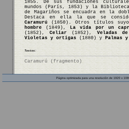
1855. De sus fundaciones cultural
mundos (París, 1853) y la Bibliotec
de Magariños se encuadra en la dob
Destaca en ella la que se consid
Caramurú
(1850). Otros títulos suy
hombre
(1849),
La vida por un capr
(1852),
Celiar
(1852),
Veladas de
Violetas y ortigas
(1880) y
Palmas y
Textos:
Caramurú (fragmento)
Página optimizada para una resolución de 1920 x 108