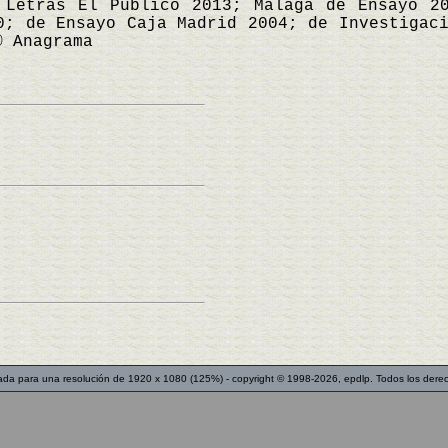
 Letras El Público 2013; Málaga de Ensayo 2
0; de Ensayo Caja Madrid 2004; de Investigac
© Anagrama
ada para una resolución de 1920 x 1080 (125%) - copyright © 1998-2026, epdlp. Todos los dere