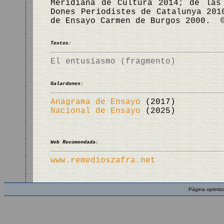
Meridiana de Cultura 2014; de las
Dones Periodistes de Catalunya 201
de Ensayo Carmen de Burgos 2000. 
Textos:
El entusiasmo (fragmento)
Galardones:
Anagrama de Ensayo
(2017)
Nacional de Ensayo
(2025)
Web Recomendada:
www.remedioszafra.net
Página optimiz