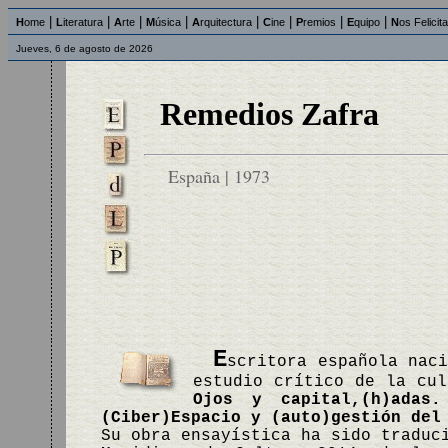
|
|
|
|
|
|
|
|
H
ome
L
iteratura
A
rte
M
úsica
A
rquitectura
C
ine
P
remios
E
quipo
N
os Felicit
Jueves, 6 de agosto de 2026
Remedios Zafra
España | 1973
E
scritora española nac
estudio crítico de la cul
Ojos y capital,(h)adas.
(Ciber)Espacio y (auto)gestión del
Su obra ensayística ha sido traduc