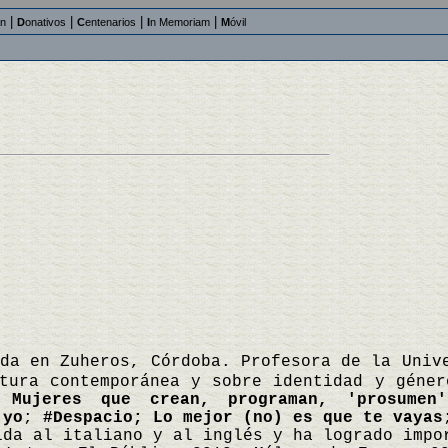
|
|
|
|
an
D
onativos
C
entenarios
I
n Memoriam
M
óvil
ida en Zuheros, Córdoba. Profesora de la Univ
tura contemporánea y sobre identidad y géner
 Mujeres que crean, programan, 'prosumen'
 yo
;
#Despacio; Lo mejor (no) es que te vayas
ida al italiano y al inglés y ha logrado impo